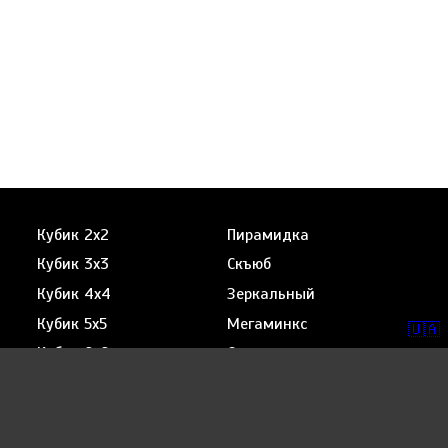
Кубик 2x2
Пирамидка
Кубик 3x3
Скъюб
Кубик 4x4
Зеркальный
Кубик 5x5
Мегаминкс
🇺🇦
Кубик 6x6
Скваер
Кубик 7x7
Метод Ortega
Метод Roux
CFOP (Фридрих)
Сборка вслепую